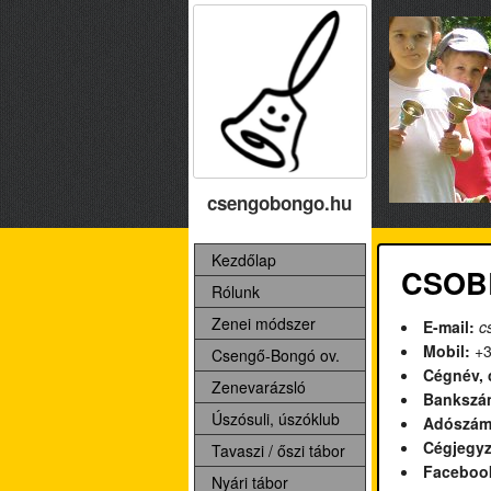
csengobongo.hu
Kezdőlap
CSOBB
Rólunk
Zenei módszer
E-mail:
c
Mobil:
+3
Csengő-Bongó ov.
Cégnév, 
Zenevarázsló
Bankszám
Úszósuli, úszóklub
Adószám
Cégjegy
Tavaszi / őszi tábor
Faceboo
Nyári tábor