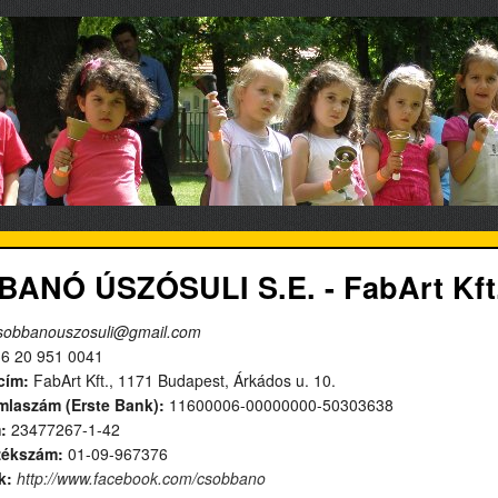
ANÓ ÚSZÓSULI S.E. - FabArt Kft
sobbanouszosuli@gmail.com
6 20 951 0041
cím:
FabArt Kft., 1171 Budapest, Árkádos u. 10.
laszám (Erste Bank):
11600006-00000000-50303638
:
23477267-1-42
zékszám:
01-09-967376
k
:
http://www.facebook.com/csobbano