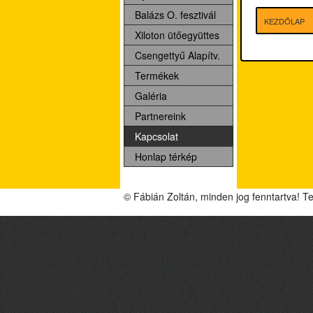
Balázs O. fesztivál
KEZDŐLAP
Xiloton ütőegyüttes
Csengettyű Alapítv.
Termékek
Galéria
Partnereink
Kapcsolat
Honlap térkép
© Fábián Zoltán, minden jog fenntartva! T