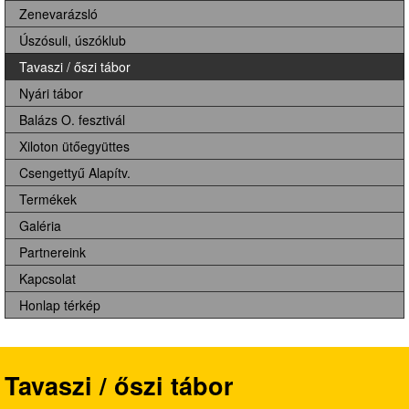
Zenevarázsló
Úszósuli, úszóklub
Tavaszi / őszi tábor
Nyári tábor
Balázs O. fesztivál
Xiloton ütőegyüttes
Csengettyű Alapítv.
Termékek
Galéria
Partnereink
Kapcsolat
Honlap térkép
Tavaszi / őszi tábor