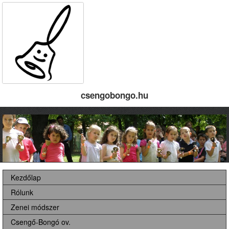
csengobongo.hu
Kezdőlap
Rólunk
Zenei módszer
Csengő-Bongó ov.