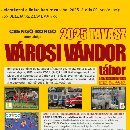
Jelentkezni a linkre kattintva
lehet 2025. április 20. vasárnapig:
>>> JELENTKEZÉSI LAP <<<