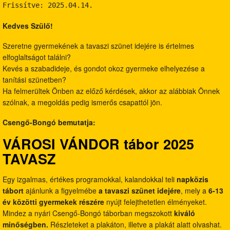
Kedves Szülő!
Szeretne gyermekének a tavaszi szünet idejére is értelmes
elfoglaltságot találni?
Kevés a szabadideje, és gondot okoz gyermeke elhelyezése a
tanítási szünetben?
Ha felmerültek Önben az előző kérdések, akkor az alábbiak Önnek
szólnak, a megoldás pedig ismerős csapattól jön.
Csengő-Bongó bemutatja:
VÁROSI VÁNDOR tábor 2025
TAVASZ
Egy izgalmas, értékes programokkal, kalandokkal teli
napközis
tábort
ajánlunk a figyelmébe
a tavaszi szünet idejére
, mely a
6-13
év közötti gyermekek részére
nyújt felejthetetlen élményeket.
Mindez a nyári Csengő-Bongó táborban megszokott
kiváló
minőségben.
Részleteket a plakáton, illetve a plakát alatt olvashat.