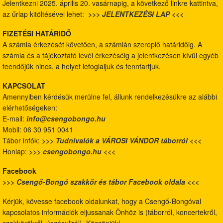
Jelentkezni 2025. április 20. vasárnapig, a következő linkre kattintva,
az űrlap kitöltésével lehet:
>>> JELENTKEZÉSI LAP <<<
FIZETÉSI HATÁRIDŐ
A számla érkezését követően, a számlán szereplő határidőig. A
számla és a tájékoztató levél érkezéséig a jelentkezésen kívül egyéb
teendőjük nincs, a helyet lefoglaljuk és fenntartjuk.
KAPCSOLAT
Amennyiben kérdésük merülne fel, állunk rendelkezésükre az alábbi
elérhetőségeken:
E-mail:
info@csengobongo.hu
Mobil: 06 30 951 0041
Tábor infók:
>>> Tudnivalók a VÁROSI VÁNDOR táborról <<<
Honlap:
>>> csengobongo.hu <<<
Facebook
>>> Csengő-Bongó szakkör és tábor Facebook oldala <<<
Kérjük, kövesse facebook oldalunkat, hogy a Csengő-Bongóval
kapcsolatos információk eljussanak Önhöz is (táborról, koncertekről,