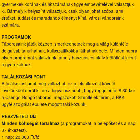
gyermekek korának és létszámának figyelembevételével választjuk
ki. Bármelyik helyszínt választjuk, csak olyan jöhet szóba, ami
értéket, tudást és maradandó élményt kínál városi vándoraink
számára.
PROGRAMOK
Táborosaink játék közben ismerkedhetnek meg a világ különféle
dolgaival, tanulhatnak, kulisszatitkokba láthatnak bele. Minden napra
olyan programot választunk, amely hasznos és aktív időtöltést jelent
a gyerekeknek.
TALÁLKOZÁSI PONT
A találkozási pont még változhat, ez a jelentkezést követő
levelünkből derül ki, de a legvalószínűbb, hogy reggelente, 8:30-kor
a Csengő-Bongó táborból megszokott Szentlélek téren, a BKK
ügyfélszolgálat épülete mögött találkozunk.
RÉSZVÉTELI DÍJ
Minden költségét tartalmaz
(a programokat, a belépőket és a napi
3× étkezést).
1 nap: 20.000 Ft/fő