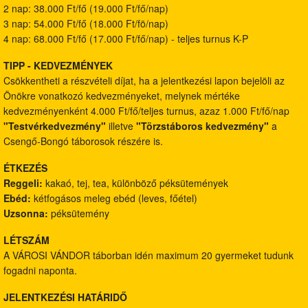
2 nap: 38.000 Ft/fő (19.000 Ft/fő/nap)
3 nap: 54.000 Ft/fő (18.000 Ft/fö/nap)
4 nap: 68.000 Ft/fő (17.000 Ft/fő/nap) - teljes turnus K-P
TIPP - KEDVEZMÉNYEK
Csökkentheti a részvételi díjat, ha a jelentkezési lapon bejelöli az
Önökre vonatkozó kedvezményeket, melynek mértéke
kedvezményenként 4.000 Ft/fő/teljes turnus, azaz 1.000 Ft/fő/nap
"Testvérkedvezmény"
illetve
"Törzstáboros kedvezmény"
a
Csengő-Bongó táborosok részére is.
ÉTKEZÉS
Reggeli:
kakaó, tej, tea, különböző péksütemények
Ebéd:
kétfogásos meleg ebéd (leves, főétel)
Uzsonna:
péksütemény
LÉTSZÁM
A VÁROSI VÁNDOR táborban idén maximum 20 gyermeket tudunk
fogadni naponta.
JELENTKEZÉSI HATÁRIDŐ