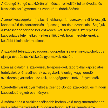
A Csengő-Bongó szakkörön új módszerrel keltjük fel az óvodás és
kisiskolás korú gyermekek zene iránti érdeklődését.
A zenei készségeken (hallás, énekhang, ritmusérzék) felül fejlesztjük
koncentráló és koordinációs képességüket és a szerialitást. Segítjük
a közösségbe történő beilleszkedésüket, feloldjuk a szerepléssel
kapcsolatos félelmeiket. Felkészítjük őket, hogy megfeleljenek a
későbbi iskolai elvárásoknak.
A szakkört fejlesztőpedagógus, logopédus és gyermekpszichológus
ajánlja óvodás és kisiskolás gyermekek részére.
Ezen az oldalon a szakkörrel, fellépésekkel, táborokkal kapcsolatos
tudnivalókról értesülhetnek az egykori, jelenlegi vagy leendő
szakkörös gyermekek, szüleik, pedagógusok, intézményvezetők.
Szeretettel várjuk gyermekét a Csengő-Bongó szakkörön, és minden
kapcsolódó egyéb eseményen.
A módszer és a szakkör szélesebb körben való megismertetéséhez
várjuk intézményvezetők, óvodapedagógusok és zenetanárok