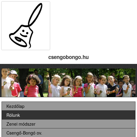
csengobongo.hu
Kezdőlap
Rólunk
Zenei módszer
Csengő-Bongó ov.