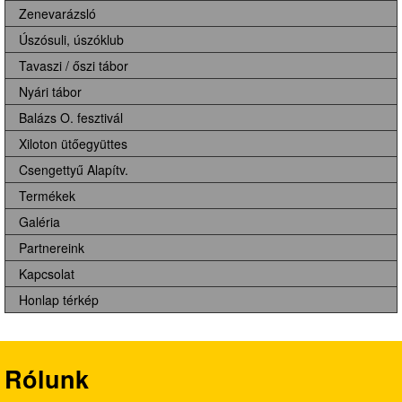
Zenevarázsló
Úszósuli, úszóklub
Tavaszi / őszi tábor
Nyári tábor
Balázs O. fesztivál
Xiloton ütőegyüttes
Csengettyű Alapítv.
Termékek
Galéria
Partnereink
Kapcsolat
Honlap térkép
Rólunk