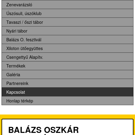
Zenevarázsló
Úszósuli, úszóklub
Tavaszi / őszi tábor
Nyári tábor
Balázs O. fesztivál
Xiloton ütőegyüttes
Csengettyű Alapítv.
Termékek
Galéria
Partnereink
Kapcsolat
Honlap térkép
BALÁZS OSZKÁR