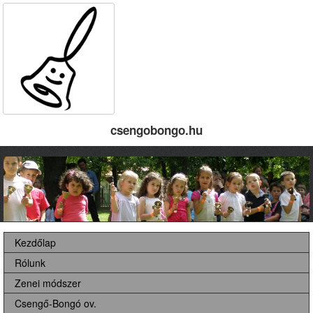
csengobongo.hu
Kezdőlap
Rólunk
Zenei módszer
Csengő-Bongó ov.